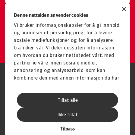
Karriere
Denne nettsiden anvender cookies
Se hvilke muligheter som
Vi bruker informasjonskapsler for å gi innhold
finnes
og annonser et personlig preg, for å levere
sosiale mediefunksjoner og for å analysere
Besøk karrierer
trafikken vår. Vi deler dessuten informasjon
om hvordan du bruker nettstedet vårt, med
partnerne våre innen sosiale medier,
annonsering og analysearbeid, som kan
Juridisk informasjon
Personvernerklæring
kombinere den med annen informasjon du har
Informasjonskapsler
Phishing & sikkerhet
gjort tilgjengelig for dem, eller som de har
Supplier Information
Disclaimer
samlet inn gjennom din bruk av tjenestene
Driftstatus
Personvern
Tillat alle
deres.
Whistleblowing
Sende inn en klage
Karriere
Åpenhetsloven
Ikke tillat
Tilpass