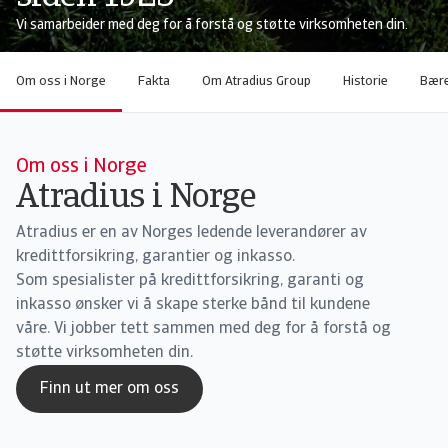
Vi samarbeider med deg for å forstå og støtte virksomheten din.
Om oss i Norge
Fakta
Om Atradius Group
Historie
Bære
Om oss i Norge
Atradius i Norge
Atradius er en av Norges ledende leverandører av
kredittforsikring, garantier og inkasso.
Som spesialister på kredittforsikring, garanti og
inkasso ønsker vi å skape sterke bånd til kundene
våre. Vi jobber tett sammen med deg for å forstå og
støtte virksomheten din.
Finn ut mer om oss